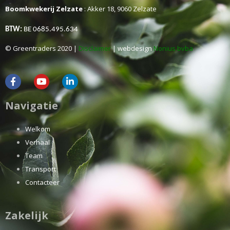
Boomkwekerij Zelzate
: Akker 18, 9060 Zelzate
BTW:
BE 0685.495.634
© Greentraders 2020 |
Disclaimer
| webdesign
Nonius bvba
Navigatie
Welkom
Verhaal
Team
Transport
Contacteer
Zakelijk