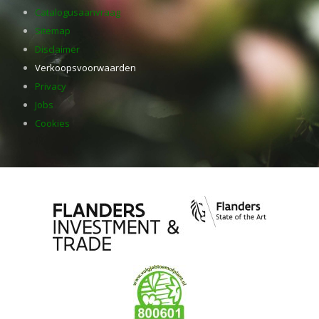
Catalogusaanvraag
Sitemap
Disclaimer
Verkoopsvoorwaarden
Privacy
Jobs
Cookies