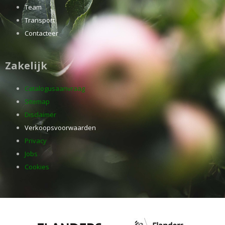
Team
Transport
Contacteer
Zakelijk
Catalogusaanvraag
Sitemap
Disclaimer
Verkoopsvoorwaarden
Privacy
Jobs
Cookies