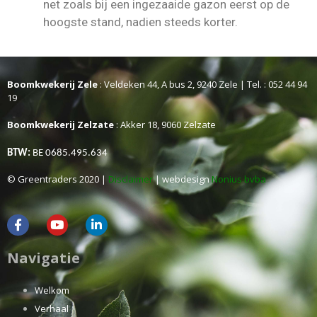
net zoals bij een ingezaaide gazon eerst op de
hoogste stand, nadien steeds korter.
Boomkwekerij Zele
: Veldeken 44, A bus 2, 9240 Zele | Tel. : 052 44 94
19
Boomkwekerij Zelzate
: Akker 18, 9060 Zelzate
BTW:
BE 0685.495.634
© Greentraders 2020 |
Disclaimer
| webdesign
Nonius bvba
Navigatie
Welkom
Verhaal