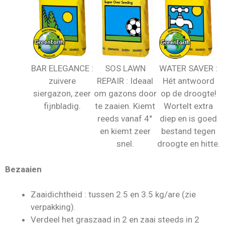
BAR ELEGANCE :
SOS LAWN
WATER SAVER :
zuivere
REPAIR : Ideaal
Hét antwoord
siergazon, zeer
om gazons door
op de droogte!
fijnbladig.
te zaaien. Kiemt
Wortelt extra
reeds vanaf 4°
diep en is goed
en kiemt zeer
bestand tegen
snel.
droogte en hitte.
Bezaaien
Zaaidichtheid : tussen 2.5 en 3.5 kg/are (zie
verpakking).
Verdeel het graszaad in 2 en zaai steeds in 2