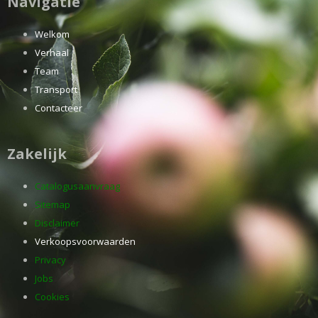
Navigatie
Welkom
Verhaal
Team
Transport
Contacteer
Zakelijk
Catalogusaanvraag
Sitemap
Disclaimer
Verkoopsvoorwaarden
Privacy
Jobs
Cookies