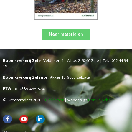
Naar materialen
Boomkwekerij Zele
: Veldeken 44, A bus 2, 9240 Zele | Tel. : 052 44 94
19
Boomkwekerij Zelzate
: Akker 18, 9060 Zelzate
BTW:
BE 0685.495.634
© Greentraders 2020 |
Disclaimer
| webdesign
Nonius bvba