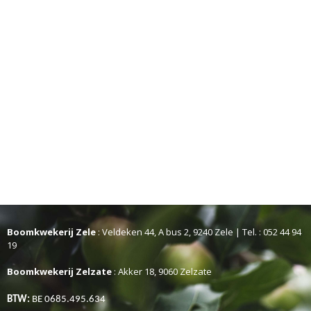
Boomkwekerij Zele
: Veldeken 44, A bus 2, 9240 Zele | Tel. : 052 44 94
19
Boomkwekerij Zelzate
: Akker 18, 9060 Zelzate
BTW:
BE 0685.495.634