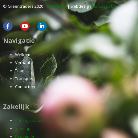
© Greentraders 2020 |
Disclaimer
| webdesign
Nonius bvba
Navigatie
Welkom
Verhaal
Team
Transport
Contacteer
Zakelijk
Catalogusaanvraag
Sitemap
Disclaimer