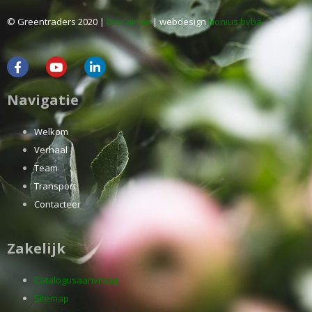
© Greentraders 2020 |
Disclaimer
| webdesign
Nonius bvba
Navigatie
Welkom
Verhaal
Team
Transport
Contacteer
Zakelijk
Catalogusaanvraag
Sitemap