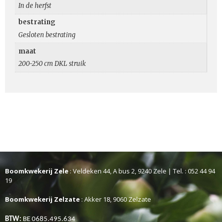
In de herfst
bestrating
Gesloten bestrating
maat
200-250 cm DKL struik
Boomkwekerij Zele
: Veldeken 44, A bus 2, 9240 Zele | Tel. : 052 44 94
19
Boomkwekerij Zelzate
: Akker 18, 9060 Zelzate
BTW:
BE 0685.495.634