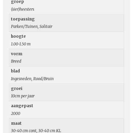
groep
(sier)heesters
toepassing
Parken/Tuinen, Solitair
hoogte
1.00-1.50 m
vorm
Breed
blad
Ingesneden, Rood/Bruin
groei
10cm per jaar
aangepast
2000
maat
30-40 cm cont, 30-40 cm KL