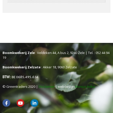
Boomkwekerij Zele
: Veldeken 44, A bus 2, 9240 Zele | Tel. : 052 44 94
19
Boomkwekerij Zelzate
: Akker 18, 9060 Zelzate
BTW:
BE 0685.495.634
© Greentraders 2020 |
Disclaimer
| webdesign
Nonius bvba