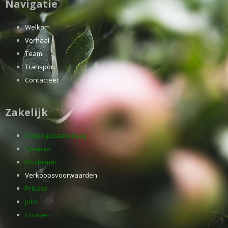
Navigatie
Welkom
Verhaal
Team
Transport
Contacteer
Zakelijk
Catalogusaanvraag
Sitemap
Disclaimer
Verkoopsvoorwaarden
Privacy
Jobs
Cookies