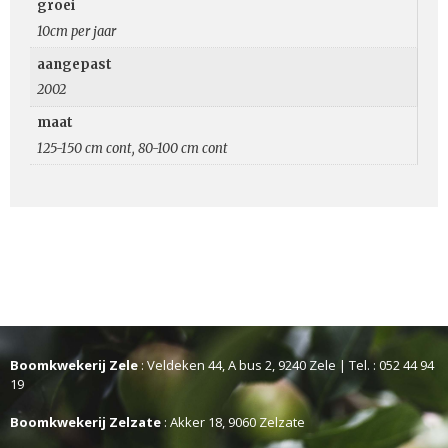
groei
10cm per jaar
aangepast
2002
maat
125-150 cm cont, 80-100 cm cont
Boomkwekerij Zele
: Veldeken 44, A bus 2, 9240 Zele | Tel. : 052 44 94
19
Boomkwekerij Zelzate
: Akker 18, 9060 Zelzate