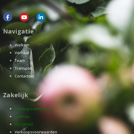
Navigatie
Welkom
Verhaal
Team
Transport
Contacteer
Zakelijk
Catalogusaanvraag
Sitemap
Disclaimer
Verkoopsvoorwaarden