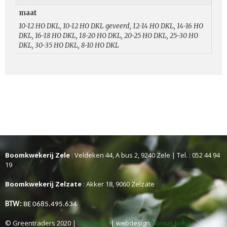
maat
10-12 HO DKL, 10-12 HO DKL geveerd, 12-14 HO DKL, 14-16 HO
DKL, 16-18 HO DKL, 18-20 HO DKL, 20-25 HO DKL, 25-30 HO
DKL, 30-35 HO DKL, 8-10 HO DKL
Boomkwekerij Zele
: Veldeken 44, A bus 2, 9240 Zele | Tel. : 052 44 94
19
Boomkwekerij Zelzate
: Akker 18, 9060 Zelzate
BTW:
BE 0685.495.634
© Greentraders 2020 |
Disclaimer
| webdesign
Nonius bvba