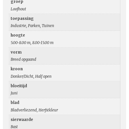
groep
Loofhout
toepassing
Industrie, Parken, Tuinen
hoogte
5.00-8.00 m, 8.00-15.00 m
vorm
Breed opgaand
kroon
Donker/Dicht, Half open
bloeitijd
Juni
blad
Bladverliezend, Herfstkleur
sierwaarde
Bast