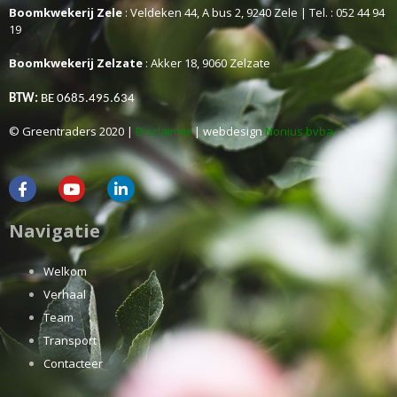
Boomkwekerij Zele
: Veldeken 44, A bus 2, 9240 Zele | Tel. : 052 44 94
19
Boomkwekerij Zelzate
: Akker 18, 9060 Zelzate
BTW:
BE 0685.495.634
© Greentraders 2020 |
Disclaimer
| webdesign
Nonius bvba
Navigatie
Welkom
Verhaal
Team
Transport
Contacteer