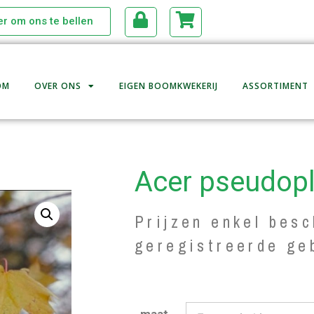
ier om ons te bellen
OM
OVER ONS
EIGEN BOOMKWEKERIJ
ASSORTIMENT
Acer pseudop
Prijzen enkel besc
geregistreerde ge
maat