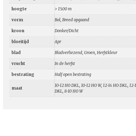
hoogte
> 15.00 m
vorm
Bol, Breed opgaand
kroon
Donker/Dicht
bloeitijd
Apr
blad
Bladverliezend, Groen, Herfstkleur
vrucht
In de herfst
bestrating
Half open bestrating
10-12 HO DKL, 10-12 HO W, 12-14 HO DKL, 12
maat
DKL, 8-10 HO W