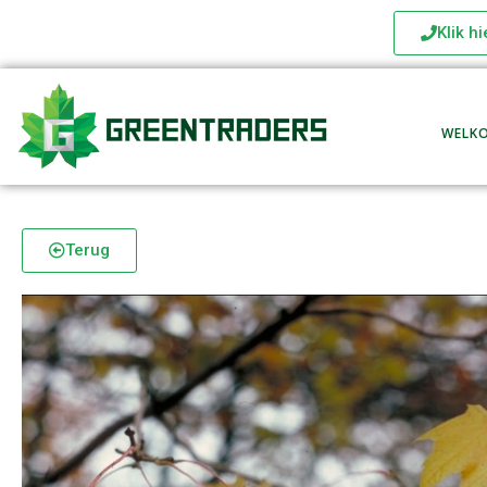
Klik h
WELK
Terug