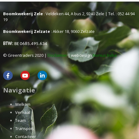
Boomkwekerij Zele
: Veldeken 44, A bus 2, 9240 Zele | Tel. : 052 44 94
19
Boomkwekerij Zelzate
: Akker 18, 9060 Zelzate
BTW:
BE 0685.495.634
© Greentraders 2020 |
Disclaimer
| webdesign
Nonius bvba
Navigatie
Welkom
Verhaal
Team
Transport
Contacteer