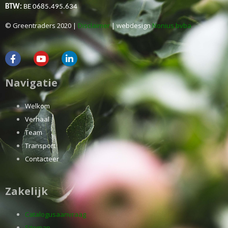
BTW:
BE 0685.495.634
© Greentraders 2020 |
Disclaimer
| webdesign
Nonius bvba
Navigatie
Welkom
Verhaal
Team
Transport
Contacteer
Zakelijk
Catalogusaanvraag
Sitemap