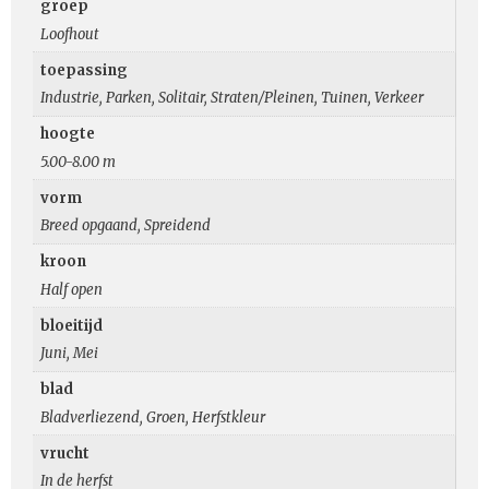
groep
Loofhout
toepassing
Industrie, Parken, Solitair, Straten/Pleinen, Tuinen, Verkeer
hoogte
5.00-8.00 m
vorm
Breed opgaand, Spreidend
kroon
Half open
bloeitijd
Juni, Mei
blad
Bladverliezend, Groen, Herfstkleur
vrucht
In de herfst