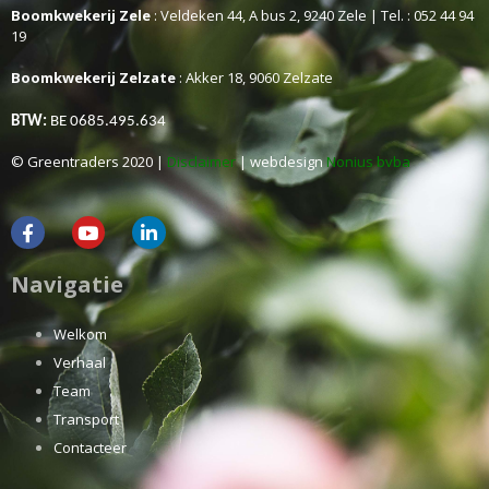
Boomkwekerij Zele
: Veldeken 44, A bus 2, 9240 Zele | Tel. : 052 44 94
19
Boomkwekerij Zelzate
: Akker 18, 9060 Zelzate
BTW:
BE 0685.495.634
© Greentraders 2020 |
Disclaimer
| webdesign
Nonius bvba
Navigatie
Welkom
Verhaal
Team
Transport
Contacteer