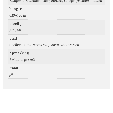
Bladplant, Bodembedekker, Borders, Groepen/Vakken, Randen
hoogte
0.10-0.20 m
bloeitijd
Juni, Mei
blad
Geelbont, Gevl. gespik.e.d., Groen, Wintergroen
opmerking
7 planten per m2
maat
p9