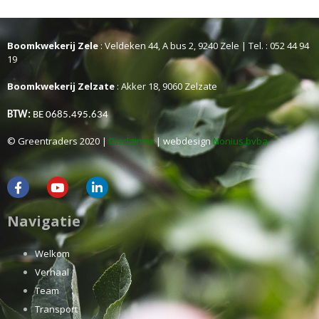
Boomkwekerij Zele
: Veldeken 44, A bus 2, 9240 Zele | Tel. : 052 44 94
19
Boomkwekerij Zelzate
: Akker 18, 9060 Zelzate
BTW:
BE 0685.495.634
© Greentraders 2020 |
Disclaimer
| webdesign
Nonius bvba
Navigatie
Welkom
Verhaal
Team
Transport