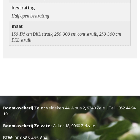
bestrating
Half open bestrating
maat
150-175 cm DKL struik, 250-300 cm cont struik, 250-300 cm
DKL struik
Boomkwekerij Zele
: Veldeken 44, A bus 2, 9240 Zele | Tel. : 052 44 94
19
Boomkwekerij Zelzate
: Akker 18, 9060 Zelzate
BTW:
BE 0685.495.634