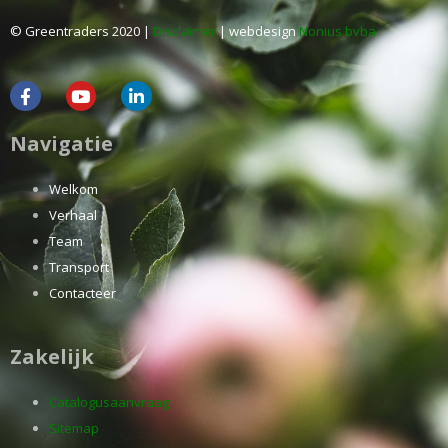
© Greentraders 2020 |
Disclaimer
| webdesign
Nonius bvba
Navigatie
Welkom
Verhaal
Team
Transport
Contacteer
Zakelijk
Catalogusaanvraag
Sitemap