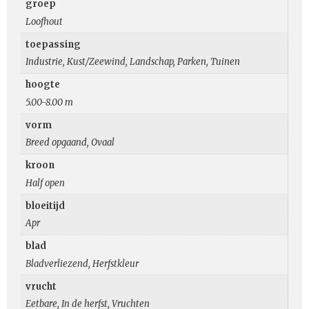
groep
Loofhout
toepassing
Industrie, Kust/Zeewind, Landschap, Parken, Tuinen
hoogte
5.00-8.00 m
vorm
Breed opgaand, Ovaal
kroon
Half open
bloeitijd
Apr
blad
Bladverliezend, Herfstkleur
vrucht
Eetbare, In de herfst, Vruchten