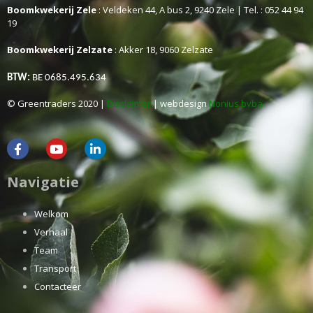
Boomkwekerij Zele
: Veldeken 44, A bus 2, 9240 Zele | Tel. : 052 44 94
19
Boomkwekerij Zelzate
: Akker 18, 9060 Zelzate
BTW:
BE 0685.495.634
© Greentraders 2020 |
Disclaimer
| webdesign
Nonius bvba
Navigatie
Welkom
Verhaal
Team
Transport
Contacteer