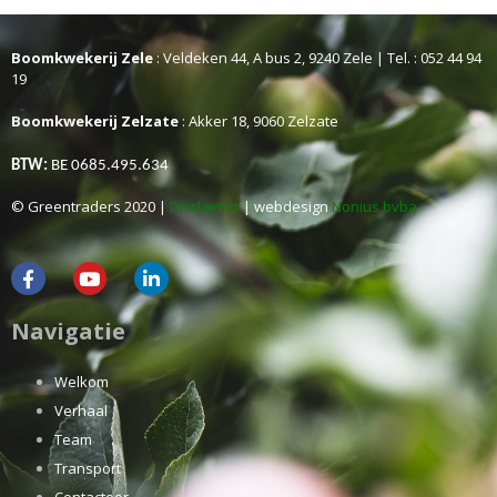
Boomkwekerij Zele
: Veldeken 44, A bus 2, 9240 Zele | Tel. : 052 44 94
19
Boomkwekerij Zelzate
: Akker 18, 9060 Zelzate
BTW:
BE 0685.495.634
© Greentraders 2020 |
Disclaimer
| webdesign
Nonius bvba
Navigatie
Welkom
Verhaal
Team
Transport
Contacteer