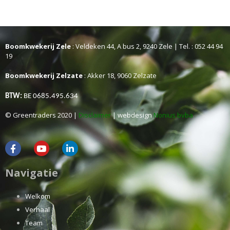
Boomkwekerij Zele
: Veldeken 44, A bus 2, 9240 Zele | Tel. : 052 44 94
19
Boomkwekerij Zelzate
: Akker 18, 9060 Zelzate
BTW:
BE 0685.495.634
© Greentraders 2020 |
Disclaimer
| webdesign
Nonius bvba
Navigatie
Welkom
Verhaal
Team