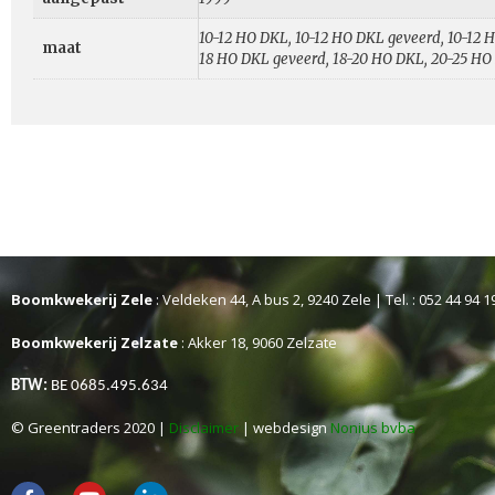
10-12 HO DKL, 10-12 HO DKL geveerd, 10-12 H
maat
18 HO DKL geveerd, 18-20 HO DKL, 20-25 HO
Boomkwekerij Zele
: Veldeken 44, A bus 2, 9240 Zele | Tel. : 052 44 94 1
Boomkwekerij Zelzate
: Akker 18, 9060 Zelzate
BTW:
BE 0685.495.634
© Greentraders 2020 |
Disclaimer
| webdesign
Nonius bvba