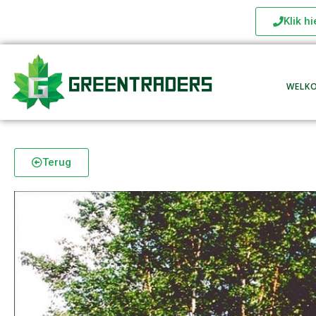
Klik h
WELK
Terug