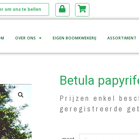
ier om ons te bellen
OM
OVER ONS
EIGEN BOOMKWEKERIJ
ASSORTIMENT
Betula papyrif
Prijzen enkel besc
geregistreerde ge
maat