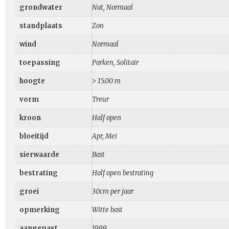
grondwater
Nat, Normaal
standplaats
Zon
wind
Normaal
toepassing
Parken, Solitair
hoogte
> 15.00 m
vorm
Treur
kroon
Half open
bloeitijd
Apr, Mei
sierwaarde
Bast
bestrating
Half open bestrating
groei
30cm per jaar
opmerking
Witte bast
aangepast
1999