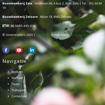
Boomkwekerij Zele
: Veldeken 44, A bus 2, 9240 Zele | Tel. : 052 44 94
19
Boomkwekerij Zelzate
: Akker 18, 9060 Zelzate
BTW:
BE 0685.495.634
© Greentraders 2020 |
Disclaimer
| webdesign
Nonius bvba
Navigatie
Welkom
Verhaal
Team
Transport
Contacteer