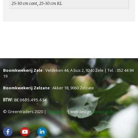
25-30 cm cont, 25-30 cm KL
Boomkwekerij Zele
: Veldeken 44, A bus 2, 9240 Zele | Tel. : 052 44 94
19
Boomkwekerij Zelzate
: Akker 18, 9060 Zelzate
BTW:
BE 0685.495.634
© Greentraders 2020 |
Disclaimer
| webdesign
Nonius bvba