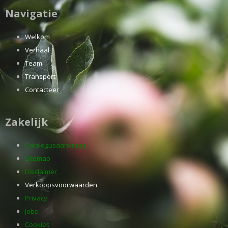
Navigatie
Welkom
Verhaal
Team
Transport
Contacteer
Zakelijk
Catalogusaanvraag
Sitemap
Disclaimer
Verkoopsvoorwaarden
Privacy
Jobs
Cookies