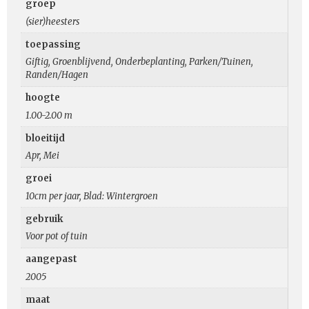
groep
(sier)heesters
toepassing
Giftig, Groenblijvend, Onderbeplanting, Parken/Tuinen,
Randen/Hagen
hoogte
1.00-2.00 m
bloeitijd
Apr, Mei
groei
10cm per jaar, Blad: Wintergroen
gebruik
Voor pot of tuin
aangepast
2005
maat