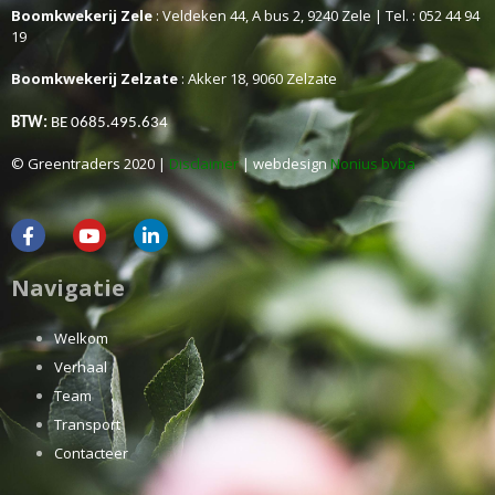
Boomkwekerij Zele
: Veldeken 44, A bus 2, 9240 Zele | Tel. : 052 44 94
19
Boomkwekerij Zelzate
: Akker 18, 9060 Zelzate
BTW:
BE 0685.495.634
© Greentraders 2020 |
Disclaimer
| webdesign
Nonius bvba
Navigatie
Welkom
Verhaal
Team
Transport
Contacteer