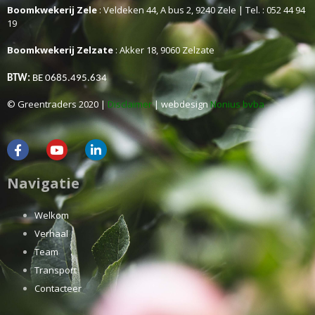
Boomkwekerij Zele
: Veldeken 44, A bus 2, 9240 Zele | Tel. : 052 44 94
19
Boomkwekerij Zelzate
: Akker 18, 9060 Zelzate
BTW:
BE 0685.495.634
© Greentraders 2020 |
Disclaimer
| webdesign
Nonius bvba
Navigatie
Welkom
Verhaal
Team
Transport
Contacteer