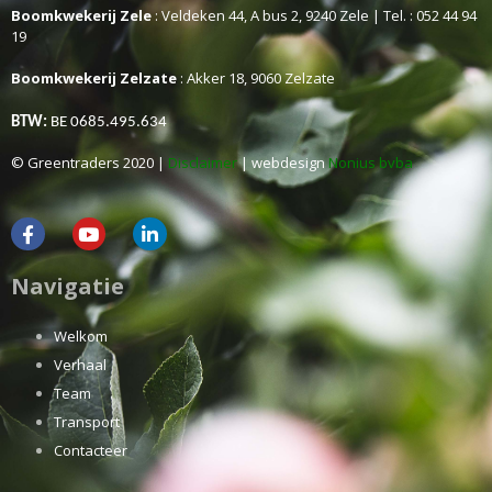
Boomkwekerij Zele
: Veldeken 44, A bus 2, 9240 Zele | Tel. : 052 44 94
19
Boomkwekerij Zelzate
: Akker 18, 9060 Zelzate
BTW:
BE 0685.495.634
© Greentraders 2020 |
Disclaimer
| webdesign
Nonius bvba
Navigatie
Welkom
Verhaal
Team
Transport
Contacteer