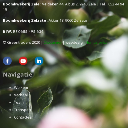
Boomkwekerij Zele
: Veldeken 44, A bus 2, 9240 Zele | Tel. : 052 44 94
19
Boomkwekerij Zelzate
: Akker 18, 9060 Zelzate
BTW:
BE 0685.495.634
© Greentraders 2020 |
Disclaimer
| webdesign
Nonius bvba
Navigatie
Welkom
Verhaal
Team
Transport
Contacteer