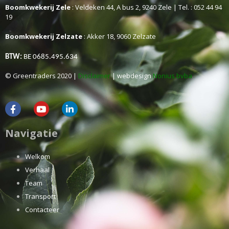
Boomkwekerij Zele
: Veldeken 44, A bus 2, 9240 Zele | Tel. : 052 44 94
19
Boomkwekerij Zelzate
: Akker 18, 9060 Zelzate
BTW:
BE 0685.495.634
© Greentraders 2020 |
Disclaimer
| webdesign
Nonius bvba
Navigatie
Welkom
Verhaal
Team
Transport
Contacteer