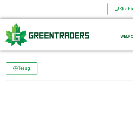
Klik h
WELK
Terug