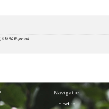
, 8-10 HO W geveerd
Navigatie
9
Welkom