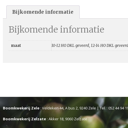
Bijkomende informatie
Bijkomende informatie
maat
10-12 HO DKL geveerd, 12-14 HO DKL geveerd
Boomkwekerij Zele
: Veldeken 44, A bus 2, 9240 Zele | Tel. : 052 44 94 1
Boomkwekerij Zelzate
: Akker 18, 9060 Zelzate