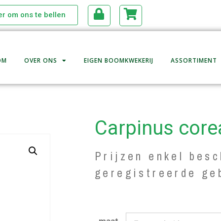
ier om ons te bellen
OM
OVER ONS
EIGEN BOOMKWEKERIJ
ASSORTIMENT
Carpinus core
Prijzen enkel besc
geregistreerde ge
maat