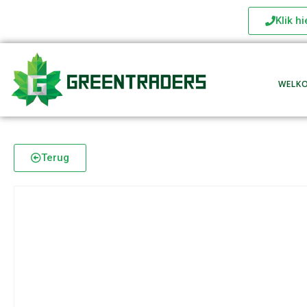
Klik h
WELK
Terug