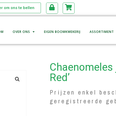
ier om ons te bellen
OM
OVER ONS
EIGEN BOOMKWEKERIJ
ASSORTIMENT
Chaenomeles j
Red’
Prijzen enkel besc
geregistreerde ge