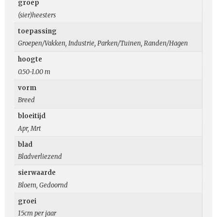
groep
(sier)heesters
toepassing
Groepen/Vakken, Industrie, Parken/Tuinen, Randen/Hagen
hoogte
0.50-1.00 m
vorm
Breed
bloeitijd
Apr, Mrt
blad
Bladverliezend
sierwaarde
Bloem, Gedoornd
groei
15cm per jaar