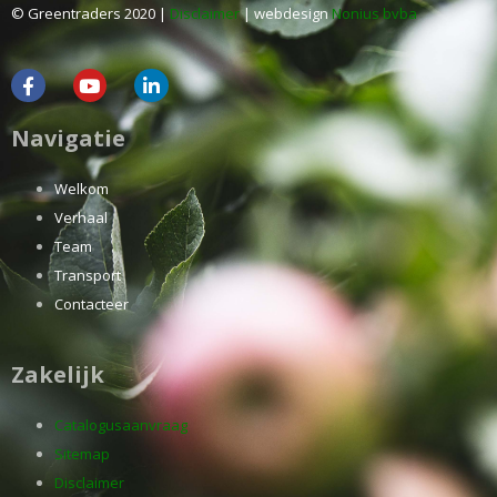
© Greentraders 2020 |
Disclaimer
| webdesign
Nonius bvba
Navigatie
Welkom
Verhaal
Team
Transport
Contacteer
Zakelijk
Catalogusaanvraag
Sitemap
Disclaimer