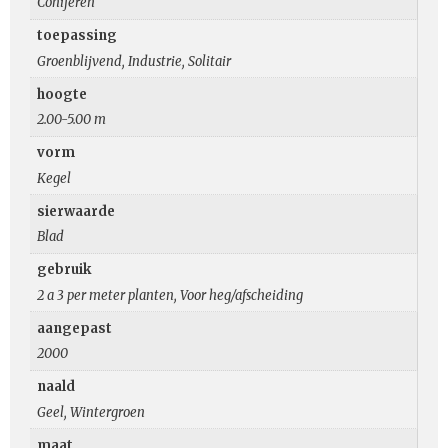
Coniferen
toepassing
Groenblijvend, Industrie, Solitair
hoogte
2.00-5.00 m
vorm
Kegel
sierwaarde
Blad
gebruik
2 a 3 per meter planten, Voor heg/afscheiding
aangepast
2000
naald
Geel, Wintergroen
maat