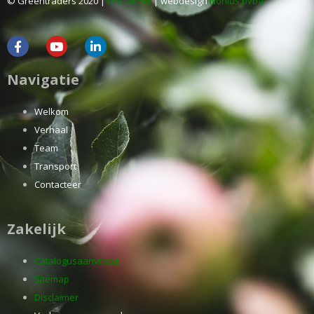
© Greentraders 2020 |
Disclaimer
| webdesign
Nonius bvba
Navigatie
Welkom
Verhaal
Team
Transport
Contacteer
Zakelijk
Catalogusaanvraag
Sitemap
Disclaimer