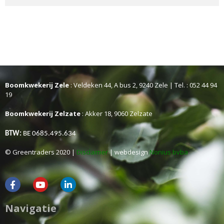
Boomkwekerij Zele
: Veldeken 44, A bus 2, 9240 Zele | Tel. : 052 44 94
19
Boomkwekerij Zelzate
: Akker 18, 9060 Zelzate
BTW:
BE 0685.495.634
© Greentraders 2020 |
Disclaimer
| webdesign
Nonius bvba
Navigatie