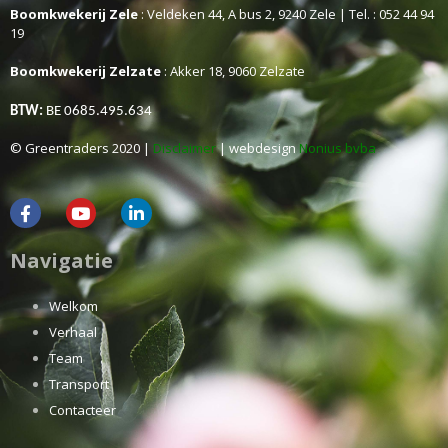
Boomkwekerij Zele
: Veldeken 44, A bus 2, 9240 Zele | Tel. : 052 44 94
19
Boomkwekerij Zelzate
: Akker 18, 9060 Zelzate
BTW:
BE 0685.495.634
© Greentraders 2020 |
Disclaimer
| webdesign
Nonius bvba
Navigatie
Welkom
Verhaal
Team
Transport
Contacteer