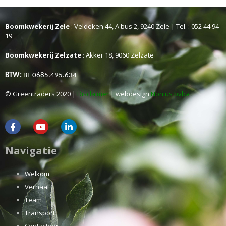
Boomkwekerij Zele
: Veldeken 44, A bus 2, 9240 Zele | Tel. : 052 44 94
19
Boomkwekerij Zelzate
: Akker 18, 9060 Zelzate
BTW:
BE 0685.495.634
© Greentraders 2020 |
Disclaimer
| webdesign
Nonius bvba
Navigatie
Welkom
Verhaal
Team
Transport
Contacteer