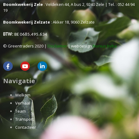
Boomkwekerij Zele
: Veldeken 44, A bus 2, 9240 Zele | Tel. : 052 44 94
19
Boomkwekerij Zelzate
: Akker 18, 9060 Zelzate
BTW:
BE 0685.495.634
© Greentraders 2020 |
Disclaimer
| webdesign
Nonius bvba
Navigatie
Welkom
Verhaal
Team
Transport
Contacteer