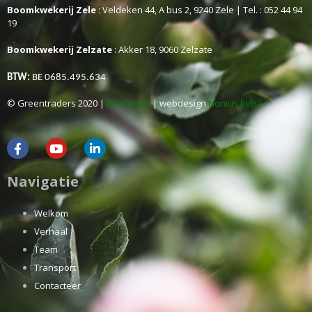
Boomkwekerij Zele
: Veldeken 44, A bus 2, 9240 Zele | Tel. : 052 44 94
19
Boomkwekerij Zelzate
: Akker 18, 9060 Zelzate
BTW:
BE 0685.495.634
© Greentraders 2020 |
Disclaimer
| webdesign
Nonius bvba
Navigatie
Welkom
Verhaal
Team
Transport
Contacteer