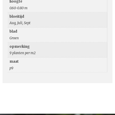
hoogte
0.60-0.80 m
bloeitijd
Aug, Juli, Sept
blad
Groen
opmerking
9 planten per m2
maat
p9