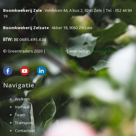
Boomkwekerij Zele
: Veldeken 44, A bus 2, 9240 Zele | Tel. : 052 44 94
19
Boomkwekerij Zelzate
: Akker 18, 9060 Zelzate
BTW:
BE 0685.495.634
© Greentraders 2020 |
Disclaimer
| webdesign
Nonius bvba
Navigatie
Welkom
Verhaal
Team
Transport
Contacteer