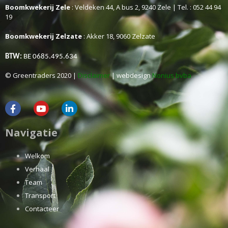
Boomkwekerij Zele
: Veldeken 44, A bus 2, 9240 Zele | Tel. : 052 44 94
19
Boomkwekerij Zelzate
: Akker 18, 9060 Zelzate
BTW:
BE 0685.495.634
© Greentraders 2020 |
Disclaimer
| webdesign
Nonius bvba
Navigatie
Welkom
Verhaal
Team
Transport
Contacteer