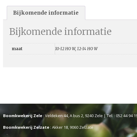
Bijkomende informatie
Bijkomende informatie
maat
10-12 HO W, 12-14 HO W
Boomkwekerij Zele
: Veldeken 44, A bus 2, 9240 Zele | Tel. : 052 44 94 1
Boomkwekerij Zelzate
: Akker 18, 9060 Zelzate