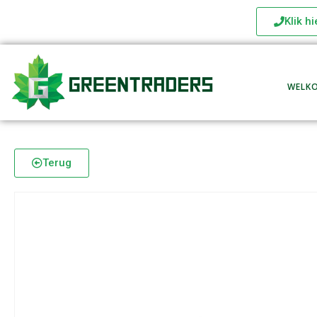
Klik h
WELK
Terug