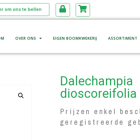
ier om ons te bellen
OM
OVER ONS
EIGEN BOOMKWEKERIJ
ASSORTIMENT
Dalechampia
dioscoreifolia
Prijzen enkel besc
geregistreerde ge