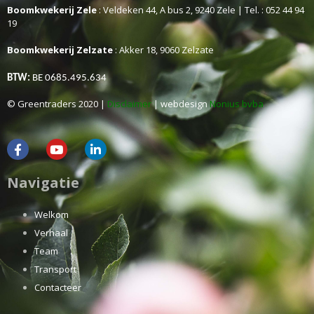
Boomkwekerij Zele
: Veldeken 44, A bus 2, 9240 Zele | Tel. : 052 44 94
19
Boomkwekerij Zelzate
: Akker 18, 9060 Zelzate
BTW:
BE 0685.495.634
© Greentraders 2020 |
Disclaimer
| webdesign
Nonius bvba
Navigatie
Welkom
Verhaal
Team
Transport
Contacteer