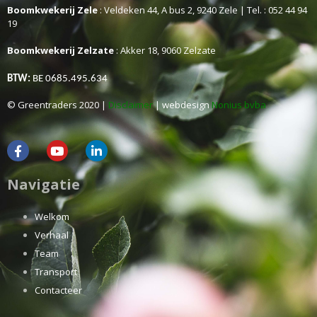
Boomkwekerij Zele
: Veldeken 44, A bus 2, 9240 Zele | Tel. : 052 44 94
19
Boomkwekerij Zelzate
: Akker 18, 9060 Zelzate
BTW:
BE 0685.495.634
© Greentraders 2020 |
Disclaimer
| webdesign
Nonius bvba
Navigatie
Welkom
Verhaal
Team
Transport
Contacteer