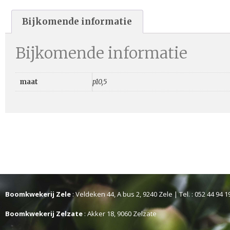
Bijkomende informatie
Bijkomende informatie
maat
p10,5
Boomkwekerij Zele
: Veldeken 44, A bus 2, 9240 Zele | Tel. : 052 44 94 1
Boomkwekerij Zelzate
: Akker 18, 9060 Zelzate