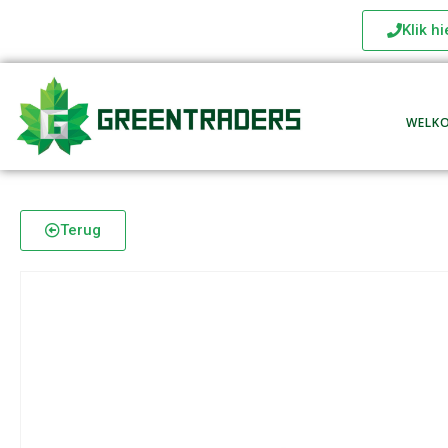
Klik h
WELK
Terug