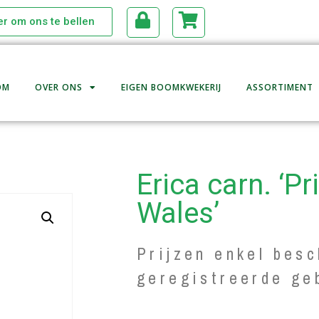
ier om ons te bellen
OM
OVER ONS
EIGEN BOOMKWEKERIJ
ASSORTIMENT
Erica carn. ‘Pr
Wales’
Prijzen enkel besc
geregistreerde ge