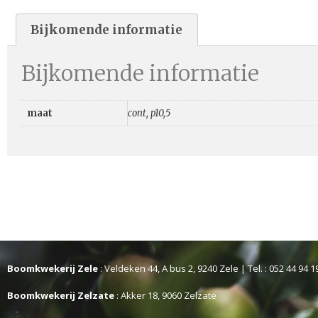
Bijkomende informatie
Bijkomende informatie
maat
cont, p10,5
Boomkwekerij Zele
: Veldeken 44, A bus 2, 9240 Zele | Tel. : 052 44 94 1
Boomkwekerij Zelzate
: Akker 18, 9060 Zelzate