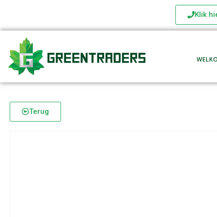
Klik h
WELK
Terug