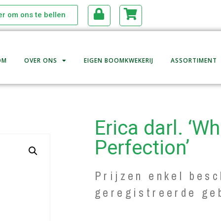
ier om ons te bellen
OM
OVER ONS
EIGEN BOOMKWEKERIJ
ASSORTIMENT
Erica darl. ‘Wh
Perfection’
Prijzen enkel besc
geregistreerde ge