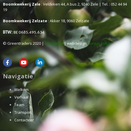
Boomkwekerij Zele
: Veldeken 44, A bus 2, 9240 Zele | Tel. : 052 44 94
19
Boomkwekerij Zelzate
: Akker 18, 9060 Zelzate
BTW:
BE 0685.495.634
© Greentraders 2020 |
Disclaimer
| webdesign
Nonius bvba
Navigatie
Welkom
Verhaal
Team
Transport
Contacteer