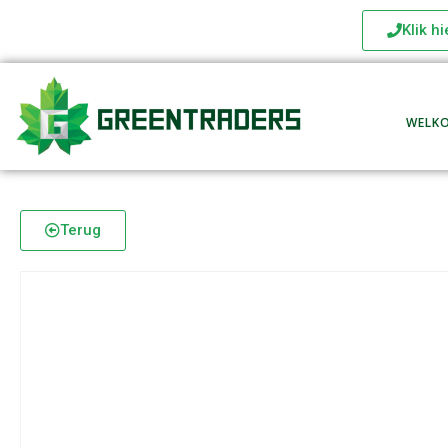
Klik h
WELK
Terug