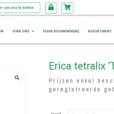
ier om ons te bellen
OM
OVER ONS
EIGEN BOOMKWEKERIJ
ASSORTIMENT
Erica tetralix ‘
Prijzen enkel besc
geregistreerde ge
maat