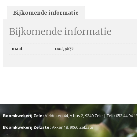
Bijkomende informatie
Bijkomende informatie
maat
cont, p10,5
Boomkwekerij Zele
: Veldeken 44, A bus 2, 9240 Zele | Tel. : 052 44 94 1
Boomkwekerij Zelzate
: Akker 18, 9060 Zelzate