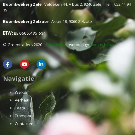
Boomkwekerij Zele
: Veldeken 44, A bus 2, 9240 Zele | Tel. : 052 44 94
19
Boomkwekerij Zelzate
: Akker 18, 9060 Zelzate
BTW:
BE 0685.495.634
© Greentraders 2020 |
Disclaimer
| webdesign
Nonius bvba
Navigatie
Welkom
Verhaal
Team
Transport
Contacteer