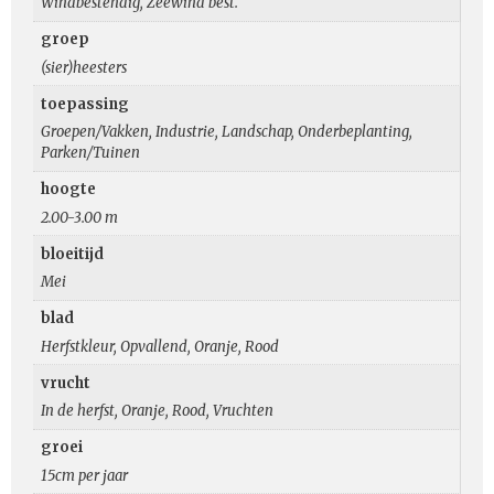
Windbestendig, Zeewind best.
groep
(sier)heesters
toepassing
Groepen/Vakken, Industrie, Landschap, Onderbeplanting,
Parken/Tuinen
hoogte
2.00-3.00 m
bloeitijd
Mei
blad
Herfstkleur, Opvallend, Oranje, Rood
vrucht
In de herfst, Oranje, Rood, Vruchten
groei
15cm per jaar