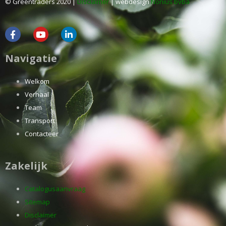
© Greentraders 2020 |
Disclaimer
| webdesign
Nonius bvba
Navigatie
Welkom
Verhaal
Team
Transport
Contacteer
Zakelijk
Catalogusaanvraag
Sitemap
Disclaimer