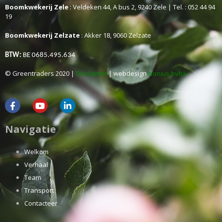
Boomkwekerij Zele
: Veldeken 44, A bus 2, 9240 Zele | Tel. : 052 44 94
19
Boomkwekerij Zelzate
: Akker 18, 9060 Zelzate
BTW:
BE 0685.495.634
© Greentraders 2020 |
Disclaimer
| webdesign
Nonius bvba
Navigatie
Welkom
Verhaal
Team
Transport
Contacteer