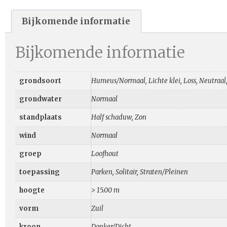
Bijkomende informatie
Bijkomende informatie
grondsoort
Humeus/Normaal, Lichte klei, Loss, Neutraal
grondwater
Normaal
standplaats
Half schaduw, Zon
wind
Normaal
groep
Loofhout
toepassing
Parken, Solitair, Straten/Pleinen
hoogte
> 15.00 m
vorm
Zuil
kroon
Donker/Dicht