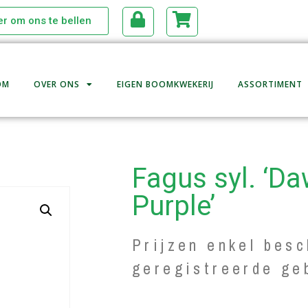
ier om ons te bellen
OM
OVER ONS
EIGEN BOOMKWEKERIJ
ASSORTIMENT
Fagus syl. ‘D
Purple’
Prijzen enkel besc
geregistreerde ge