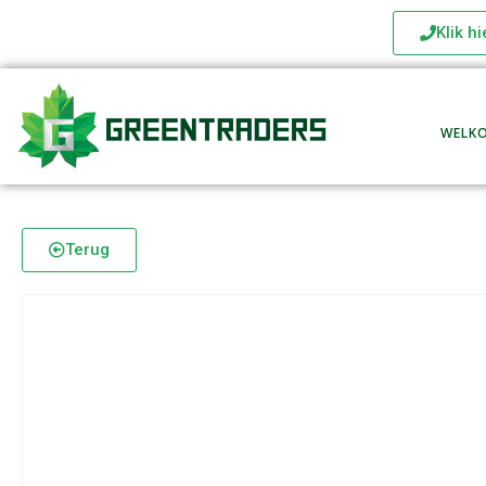
Klik h
WELK
Terug