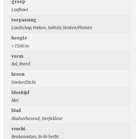
groep
Loofhout
toepassing
Landschap, Parken, Solitair, Straten/Pleinen
hoogte
> 15.00 m
vorm
Bol, Breed
kroon
Donker/Dicht
bloeitijd
Mei
blad
Bladverliezend, Herfstkleur
vrucht
Beukenootjes, In de herfst