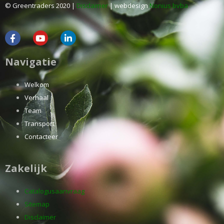
© Greentraders 2020 |
Disclaimer
| webdesign
Nonius bvba
Navigatie
Welkom
Verhaal
Team
Transport
Contacteer
Zakelijk
Catalogusaanvraag
Sitemap
Disclaimer