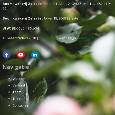
Boomkwekerij Zele
: Veldeken 44, A bus 2, 9240 Zele | Tel. : 052 44 94
19
Boomkwekerij Zelzate
: Akker 18, 9060 Zelzate
BTW:
BE 0685.495.634
© Greentraders 2020 |
Disclaimer
| webdesign
Nonius bvba
Navigatie
Welkom
Verhaal
Team
Transport
Contacteer